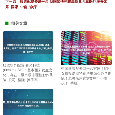
下一篇：
股票配资资讯平台 我国加快构建高质量儿童医疗服务体
系_国家_中南_诊疗
相关文章
股票场外配资 春光科技
中国股票配资网平台官网 16岁
(603657.SH)：基本面未发生变
女孩叛逆期特别严重怎么办？别
化，存在二级市场非理性炒作风
慌！老母亲用这3招“中”_小雨_
险_公司_格隆_换手率
孩子_手机