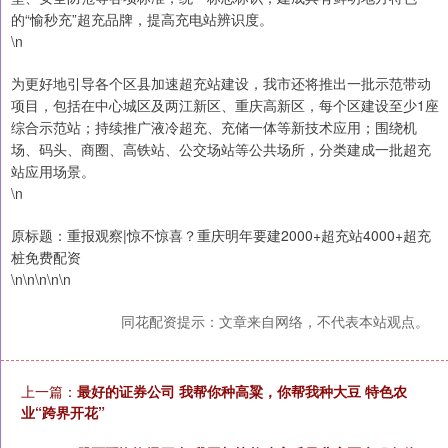
的“愉秒充”超充品牌，提高充电站辨识度。
\n
为更好地引导各个区县加速超充站建设，我市还将推出一批示范带动
项目，包括在中心城区及两江新区、重庆高新区，每个区建设至少1座
综合示范站；持续推广液冷超充、充储一体等新技术应用；围绕机
场、码头、商圈、高铁站、公交场站等公共场所，分类建成一批超充
站应用场景。
\n
原标题：重报观察|惊不惊喜？重庆明年要建2000+超充站4000+超充
桩免费配资
\n\n\n\n\n
同花配资提示：文章来自网络，不代表本站观点。
上一篇：
最好的证券公司 我帮你种高粱，你帮我种大豆 特色农
业“跨界开花”