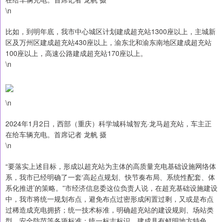
\n
比如，到明年底，我市中心城区计划建成超充站1300座以上，主城新
区及万州区建成超充站430座以上，渝东北和渝东南地区建成超充站
100座以上，高速公路建成超充站170座以上。
\n
\n
2024年1月2日，西部（重庆）科学城科城智充·龙马超充站，车主正
在给车辆充电。首席记者 龙帆 摄
\n
“要落实上述目标，形成以超充站为主体的高质量充电基础设施网络体
系，我市已经明确了一套‘高起点规划、快节奏布局、系统性配套、体
系化推进’的策略。”市经济信息委这位负责人说，在超充基础设施建设
中，我市将统一规划布点，避免布点过密形成闲置过剩，又或是布点
过稀造成充电拥挤；统一技术标准，明确超充站的建设规则、场站类
型、安全防范等各项标准；统一标志标识，建成具有鲜明地方特色