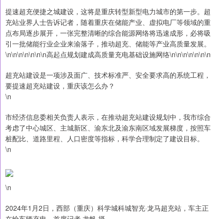
提速超充便捷之城建设，这将是重庆转型新型电力城市的第一步。超
充站业界人士告诉记者，随着重庆在储能产业、虚拟电厂等领域的重
点布局逐步展开，一张完整清晰的综合能源网络将迅速成形，必将吸
引一批储能行业企业来渝落子，推动超充、储能等产业高质量发展。
\n\n\n\n\n\n\n高起点规划建成高质量充电基础设施网络\n\n\n\n\n\n\n
超充站建设是一项涉及面广、技术标准严、安全要求高的系统工程，
要提速超充站建设，重庆该怎么办？
\n
市经济信息委相关负责人表示，在推动超充站建设规划中，我市综合
考虑了中心城区、主城新区、渝东北及渝东南区域发展梯度，按照车
桩配比、道路里程、人口密度等指标，科学合理制定了建设目标。
\n
\n
2024年1月2日，西部（重庆）科学城科城智充·龙马超充站，车主正
在给车辆充电。首席记者 龙帆 摄