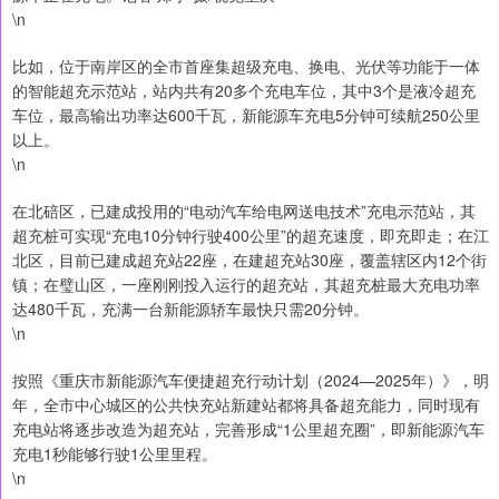
\n
比如，位于南岸区的全市首座集超级充电、换电、光伏等功能于一体
的智能超充示范站，站内共有20多个充电车位，其中3个是液冷超充
车位，最高输出功率达600千瓦，新能源车充电5分钟可续航250公里
以上。
\n
在北碚区，已建成投用的“电动汽车给电网送电技术”充电示范站，其
超充桩可实现“充电10分钟行驶400公里”的超充速度，即充即走；在江
北区，目前已建成超充站22座，在建超充站30座，覆盖辖区内12个街
镇；在璧山区，一座刚刚投入运行的超充站，其超充桩最大充电功率
达480千瓦，充满一台新能源轿车最快只需20分钟。
\n
按照《重庆市新能源汽车便捷超充行动计划（2024—2025年）》，明
年，全市中心城区的公共快充站新建站都将具备超充能力，同时现有
充电站将逐步改造为超充站，完善形成“1公里超充圈”，即新能源汽车
充电1秒能够行驶1公里里程。
\n