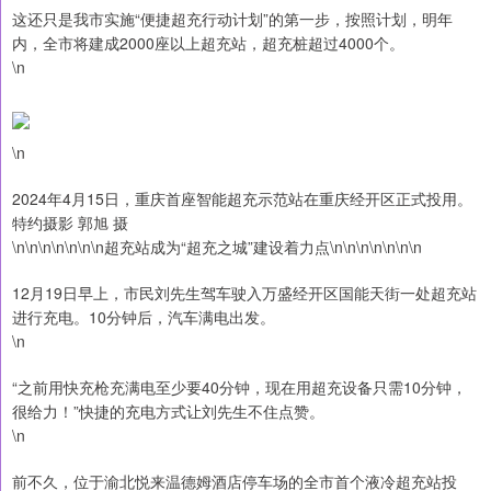
这还只是我市实施“便捷超充行动计划”的第一步，按照计划，明年
内，全市将建成2000座以上超充站，超充桩超过4000个。
\n
\n
2024年4月15日，重庆首座智能超充示范站在重庆经开区正式投用。
特约摄影 郭旭 摄
\n\n\n\n\n\n\n超充站成为“超充之城”建设着力点\n\n\n\n\n\n\n
12月19日早上，市民刘先生驾车驶入万盛经开区国能天街一处超充站
进行充电。10分钟后，汽车满电出发。
\n
“之前用快充枪充满电至少要40分钟，现在用超充设备只需10分钟，
很给力！”快捷的充电方式让刘先生不住点赞。
\n
前不久，位于渝北悦来温德姆酒店停车场的全市首个液冷超充站投