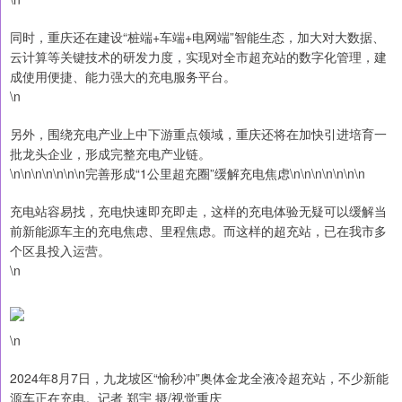
同时，重庆还在建设“桩端+车端+电网端”智能生态，加大对大数据、
云计算等关键技术的研发力度，实现对全市超充站的数字化管理，建
成使用便捷、能力强大的充电服务平台。
\n
另外，围绕充电产业上中下游重点领域，重庆还将在加快引进培育一
批龙头企业，形成完整充电产业链。
\n\n\n\n\n\n\n完善形成“1公里超充圈”缓解充电焦虑\n\n\n\n\n\n\n
充电站容易找，充电快速即充即走，这样的充电体验无疑可以缓解当
前新能源车主的充电焦虑、里程焦虑。而这样的超充站，已在我市多
个区县投入运营。
\n
\n
2024年8月7日，九龙坡区“愉秒冲”奥体金龙全液冷超充站，不少新能
源车正在充电。记者 郑宇 摄/视觉重庆