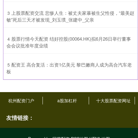
​上股票配资交流 悲惨人生：被丈夫家暴被生父性侵，“最美赵
3
敏”死后三天才被发现_刘玉璞_张建中_父亲
​股票行情今天配资 结好控股(00064.HK)拟6月26日举行董事
4
会会议批准年度业绩
​配资王 高合复活：出资1亿美元 黎巴嫩商人成为高合汽车老
5
板
杭州配资门户
a股加杠杆
十大股票配资网址
友情链接：