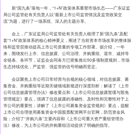
新“国九条”落地一年，“1+N”政策体系重塑市场生态——广东证监
局公司监管处有关负责人以“最新上市公司监管情况及监管政策交
流”为题，进行了一场系统、深入的主题分享。
会上，广东证监局公司监管处有关负责人梳理了新“国九条”及配
套“1+N”政策体系的核心精神要义，阐述了当前资本市场改革的整体脉
络和监管层推动提高上市公司质量的专项工作部署。据介绍，一年
来，围绕发行上市、信息披露、公司治理、并购重组、退市、减持等
全链条、各环节，证监会会同各方已密集推出50多项制度规则，市场
生态持续优化，严监管、强监管的信号明确而坚定。
会议聚焦上市公司日常经营与合规的核心领域，对信息披露、募
集资金、并购重组等近期关键领域新规进行深度剖析：解读了《上市
公司信息披露管理办法》修改要点和《上市公司信息披露暂缓与豁免
管理规定》要点，强调了信息披露的准确性、及时性和完整性对于上
市公司的重要性；讲解了《上市公司募集资金监管规则》要点，提醒
上市公司合理使用募集资金中国股票配资网平台官网，防范资金风
险；介绍了“并购六条”主要内容和《上市公司重大资产重组管理办
法》修改，为上市公司的并购重组活动提供了明确的指导。