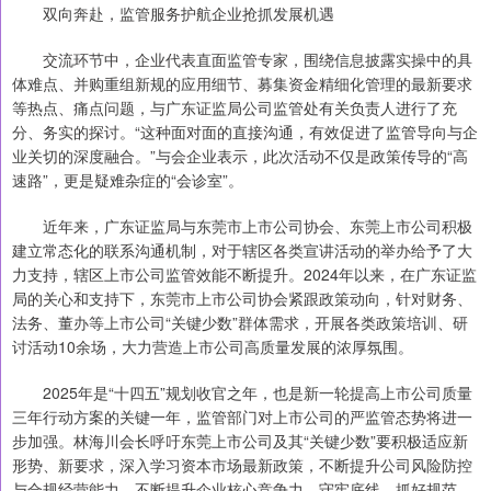
双向奔赴，监管服务护航企业抢抓发展机遇
交流环节中，企业代表直面监管专家，围绕信息披露实操中的具
体难点、并购重组新规的应用细节、募集资金精细化管理的最新要求
等热点、痛点问题，与广东证监局公司监管处有关负责人进行了充
分、务实的探讨。“这种面对面的直接沟通，有效促进了监管导向与企
业关切的深度融合。”与会企业表示，此次活动不仅是政策传导的“高
速路”，更是疑难杂症的“会诊室”。
近年来，广东证监局与东莞市上市公司协会、东莞上市公司积极
建立常态化的联系沟通机制，对于辖区各类宣讲活动的举办给予了大
力支持，辖区上市公司监管效能不断提升。2024年以来，在广东证监
局的关心和支持下，东莞市上市公司协会紧跟政策动向，针对财务、
法务、董办等上市公司“关键少数”群体需求，开展各类政策培训、研
讨活动10余场，大力营造上市公司高质量发展的浓厚氛围。
2025年是“十四五”规划收官之年，也是新一轮提高上市公司质量
三年行动方案的关键一年，监管部门对上市公司的严监管态势将进一
步加强。林海川会长呼吁东莞上市公司及其“关键少数”要积极适应新
形势、新要求，深入学习资本市场最新政策，不断提升公司风险防控
与合规经营能力，不断提升企业核心竞争力，守牢底线、抓好规范、